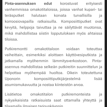
Pinta-asennuksen edut
korostuvat erityisesti
vanhemmissa omakotitaloissa, joissa vanhat kupari- tai
teräsputket halutaan korvata turvallisilla ja
korroosiovapailla ratkaisuilla. Komposiittiputket ovat
kevyitä, helppoja taivuttaa ja ne säilyttävät muotonsa,
mikä mahdollistaa siistin lopputuloksen myös ahtaissa
tiloissa.
Putkiremontti omakotitaloon
voidaan toteuttaa
vaiheittain, esimerkiksi aloittaen käyttövesiputkista ja
jatkamalla myöhemmin lämmitysverkostoon. Pinta-
asennus mahdollistaa selkeän putkireitin suunnittelun ja
helpottaa myöhempää huoltoa. Oikein toteutettuna
Uponorin komposiittiputkijärjestelmä lisää
asumismukavuutta ja nostaa kiinteistön arvoa.
Lisätietoa omakotitalon putkiremonteista ja
nykyaikaisista ratkaisuista saat ottamalla yhteyttä ja
tilaamalla ilmaisen tarjouskäynnin.