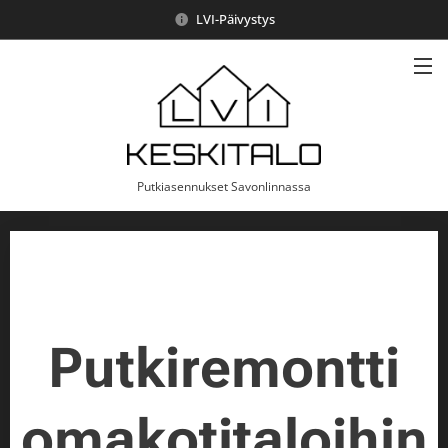
LVI-Päivystys
Putkiasennukset Savonlinnassa
Putkiremontti
omakotitaloihin