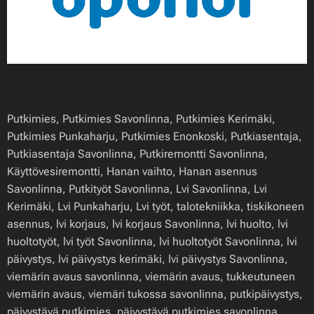
Putkimies, Putkimies Savonlinna, Putkimies Kerimäki,
Putkimies Punkaharju, Putkimies Enonkoski, Putkiasentaja,
Putkiasentaja Savonlinna, Putkiremontti Savonlinna,
Käyttövesiremontti, Hanan vaihto, Hanan asennus
Savonlinna, Putkityöt Savonlinna, Lvi Savonlinna, Lvi
Kerimäki, Lvi Punkaharju, Lvi työt, talotekniikka, tiskikoneen
asennus, lvi korjaus, lvi korjaus Savonlinna, lvi huolto, lvi
huoltotyöt, lvi työt Savonlinna, lvi huoltotyöt Savonlinna, lvi
päivystys, lvi päivystys kerimäki, lvi päivystys Savonlinna,
viemärin avaus savonlinna, viemärin avaus, tukkeutuneen
viemärin avaus, viemäri tukossa savonlinna, putkipäivystys,
päivystävä putkimies, päivystävä putkimies savonlinna,