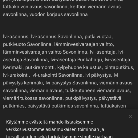
lattiakaivon avaus savonlinna, keittiön viemärin avaus
savonlinna, vuodon korjaus savonlinna
lvi-asennus, lvi-asennus Savonlinna, putki vuotaa,
putkivuoto Savonlinna, lämminvesivaraajan vaihto,
lämminvesivaraajan vaihto Savonlinna, lvi-asentaja, lvi-
asentaja Savonlinna, lvi-asentaja Punkaharju, lvi-asentaja
Kerimäki, putkiremontti, kylpyhuone kalustus, pintaputkitus,
lvi-urakointi, lvi-urakointi Savonlinna, lvi päivystys, lvi
päivystys kerimäki, lvi päivystys Savonlinna, viemärin avaus
savonlinna, viemärin avaus, tukkeutuneen viemärin avaus,
viemäri tukossa savonlinna, putkipäivystys, päivystävä
putkimies, päivystävä putkimies savonlinna, lattiakaivon
avaus savonlinna, keittiön viemärin avaus savonlinna,
vuodon korjaus savonlinna
Käytämme evästeitä mahdollistaaksemme
verkkosivustomme asianmukaisen toiminnan ja
turvallisuuden sekä tarjotaksemme sinulle parhaan