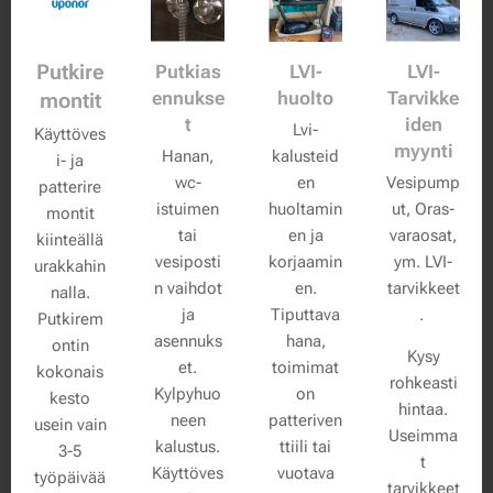
Putkire
Putkias
LVI-
LVI-
ennukse
huolto
Tarvikke
montit
t
iden
Lvi-
Käyttöves
myynti
Hanan,
kalusteid
i- ja
wc-
en
Vesipump
patterire
istuimen
huoltamin
ut, Oras-
montit
tai
en ja
varaosat,
kiinteällä
vesiposti
korjaamin
ym. LVI-
urakkahin
n vaihdot
en.
tarvikkeet
nalla.
ja
Tiputtava
.
Putkirem
asennuks
hana,
ontin
Kysy
et.
toimimat
kokonais
rohkeasti
Kylpyhuo
on
kesto
hintaa.
neen
patteriven
usein vain
Useimma
kalustus.
ttiili tai
3-5
t
Käyttöves
vuotava
työpäivää
tarvikkeet