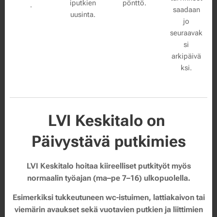
iputkien
pönttö.
.
saadaan
uusinta.
jo
seuraavak
si
arkipäivä
ksi.
LVI Keskitalo on
Päivystävä putkimies
LVI Keskitalo hoitaa kiireelliset putkityöt myös
normaalin työajan (ma–pe 7–16) ulkopuolella.
Esimerkiksi tukkeutuneen wc-istuimen, lattiakaivon tai
viemärin avaukset sekä vuotavien putkien ja liittimien