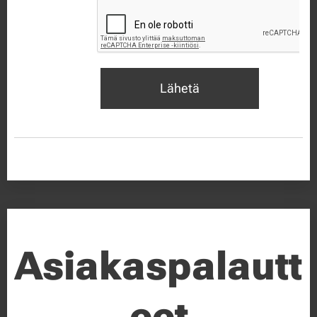
Lähetä
Asiakaspalautt
eet