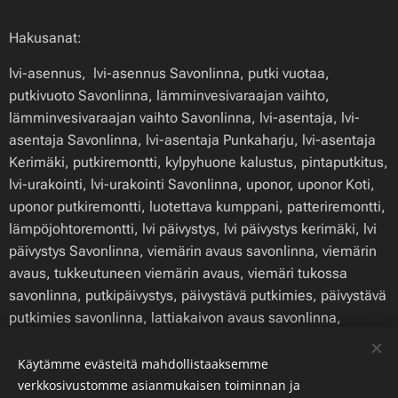
Hakusanat:
lvi-asennus, lvi-asennus Savonlinna, putki vuotaa,
putkivuoto Savonlinna, lämminvesivaraajan vaihto,
lämminvesivaraajan vaihto Savonlinna, lvi-asentaja, lvi-
asentaja Savonlinna, lvi-asentaja Punkaharju, lvi-asentaja
Kerimäki, putkiremontti, kylpyhuone kalustus, pintaputkitus,
lvi-urakointi, lvi-urakointi Savonlinna, uponor, uponor Koti,
uponor putkiremontti, luotettava kumppani, patteriremontti,
lämpöjohtoremontti, lvi päivystys, lvi päivystys kerimäki, lvi
päivystys Savonlinna, viemärin avaus savonlinna, viemärin
avaus, tukkeutuneen viemärin avaus, viemäri tukossa
savonlinna, putkipäivystys, päivystävä putkimies, päivystävä
putkimies savonlinna, lattiakaivon avaus savonlinna,
keittiön viemärin avaus savonlinna, vuodon korjaus
savonlinna
Käytämme evästeitä mahdollistaaksemme
verkkosivustomme asianmukaisen toiminnan ja