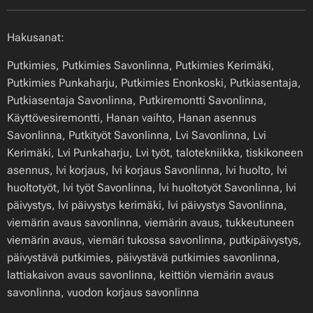
Hakusanat:
Putkimies, Putkimies Savonlinna, Putkimies Kerimäki,
Putkimies Punkaharju, Putkimies Enonkoski, Putkiasentaja,
Putkiasentaja Savonlinna, Putkiremontti Savonlinna,
Käyttövesiremontti, Hanan vaihto, Hanan asennus
Savonlinna, Putkityöt Savonlinna, Lvi Savonlinna, Lvi
Kerimäki, Lvi Punkaharju, Lvi työt, talotekniikka, tiskikoneen
asennus, lvi korjaus, lvi korjaus Savonlinna, lvi huolto, lvi
huoltotyöt, lvi työt Savonlinna, lvi huoltotyöt Savonlinna, lvi
päivystys, lvi päivystys kerimäki, lvi päivystys Savonlinna,
viemärin avaus savonlinna, viemärin avaus, tukkeutuneen
viemärin avaus, viemäri tukossa savonlinna, putkipäivystys,
päivystävä putkimies, päivystävä putkimies savonlinna,
lattiakaivon avaus savonlinna, keittiön viemärin avaus
savonlinna, vuodon korjaus savonlinna