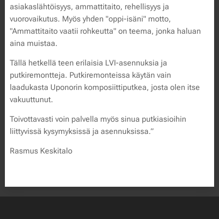
asiakaslähtöisyys, ammattitaito, rehellisyys ja
vuorovaikutus. Myös yhden "oppi-isäni" motto,
"Ammattitaito vaatii rohkeutta" on teema, jonka haluan
aina muistaa.
Tällä hetkellä teen erilaisia LVI-asennuksia ja
putkiremontteja. Putkiremonteissa käytän vain
laadukasta Uponorin komposiittiputkea, josta olen itse
vakuuttunut.
Toivottavasti voin palvella myös sinua putkiasioihin
liittyvissä kysymyksissä ja asennuksissa.”
Rasmus Keskitalo