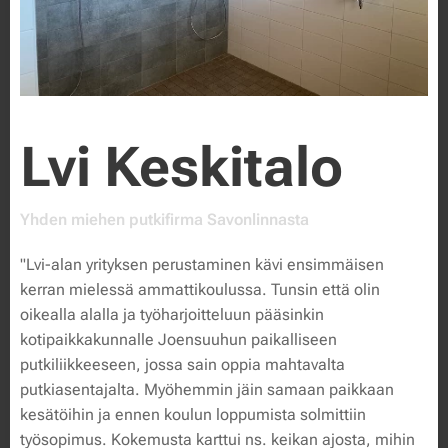
Lvi Keskitalo
Yhden miehen putkifirma Savonlinnasta
"Lvi-alan yrityksen perustaminen kävi ensimmäisen
kerran mielessä ammattikoulussa. Tunsin että olin
oikealla alalla ja työharjoitteluun pääsinkin
kotipaikkakunnalle Joensuuhun paikalliseen
putkiliikkeeseen, jossa sain oppia mahtavalta
putkiasentajalta. Myöhemmin jäin samaan paikkaan
kesätöihin ja ennen koulun loppumista solmittiin
työsopimus. Kokemusta karttui ns. keikan ajosta, mihin