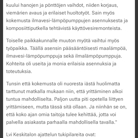
kuului hanojen ja pönttöjen vaihdot, niiden korjaus,
viemärien avaus ja erilaiset huoltotyöt. Sain myös
kokemusta ilmavesi-lämpöpumppujen asennuksesta ja
komposiittiputkella tehtävistä käyttövesiremonteista.
Toiselle paikkakunnalle muuton myötä vaihtui myös
työpaikka. Täällä asensin pääsääntöisesti maalämpöä,
ilmavesi-lämpöpumppuja sekä ilmalämpöpumppuja.
Kohteita oli useita ja monia erilaisia asennuksia ja
toteutuksia.
Tunsin että kokemusta oli nuoresta iästä huolimatta
tarttunut matkalla mukaan niin, että yrittäminen alkoi
tuntua mahdolliselta. Paljon uutta piti opetella liittyen
yrittämiseen, mutta tässä sitä ollaan. Ja niinhän se on,
että koko ajan omia taitoja tulee kehittää, jotta voi
palvella asiakasta parhaalla mahdollisella tavalla."
Lvi Keskitalon ajattelun tukipilareita ovat: