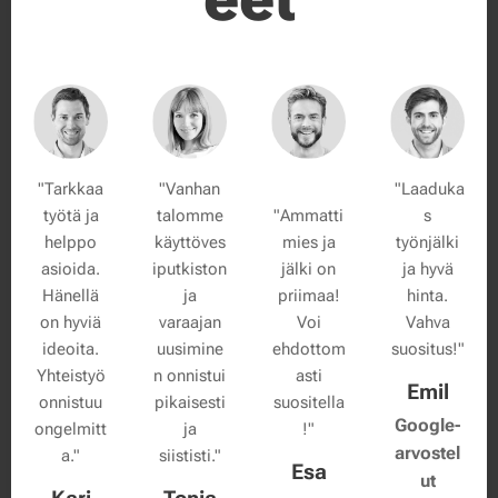
"Tarkkaa
"Vanhan
"Laaduka
työtä ja
talomme
"
Ammatti
s
helppo
käyttöves
mies ja
työnjälki
asioida.
iputkiston
jälki on
ja hyvä
Hänellä
ja
priimaa!
hinta.
on hyviä
varaajan
Voi
Vahva
ideoita.
uusimine
ehdottom
suositus!"
Yhteistyö
n onnistui
asti
Emil
onnistuu
pikaisesti
suositella
Google-
ongelmitt
ja
!"
arvostel
a."
siististi."
Esa
ut