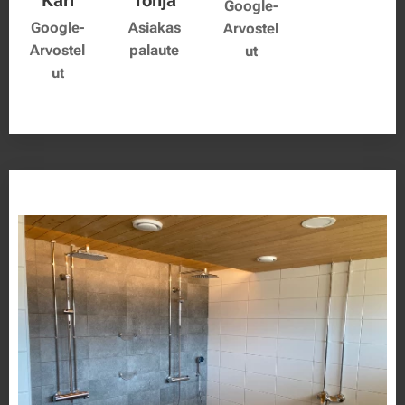
Kari
Tonja
Google-
Google-
Asiakas
Arvostel
Arvostel
palaute
ut
ut